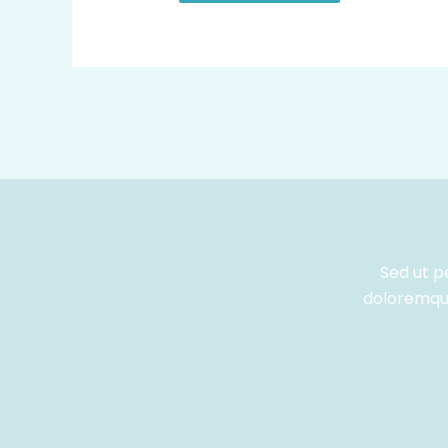
Sed ut p
doloremque