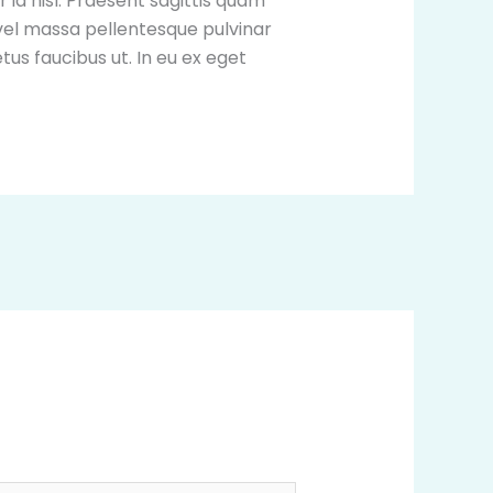
id nisl. Praesent sagittis quam
vel massa pellentesque pulvinar
tus faucibus ut. In eu ex eget