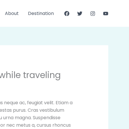
About
Destination
while traveling
eque ac, feugiat velit. Etiam a
egestas purus. Cras vestibulum
 eu urna magna. Suspendisse
uctor nec metus a, cursus rhoncus