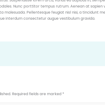
as. Suspendisse lorem arcu, varius eu dapibus in, semper 
odales. Nunc porttitor tempus rutrum. Aenean at sapien 
ta malesuada. Pellentesque feugiat nisl nisi, a tincidunt me
esque interdum consectetur augue vestibulum gravida.
lished.
Required fields are marked
*